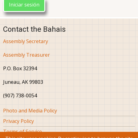
Contact the Bahais
Assembly Secretary
Assembly Treasurer
P.O. Box 32394
Juneau, AK 99803
(907) 738-0054
Footer
Photo and Media Policy
Privacy Policy
Terms of Service