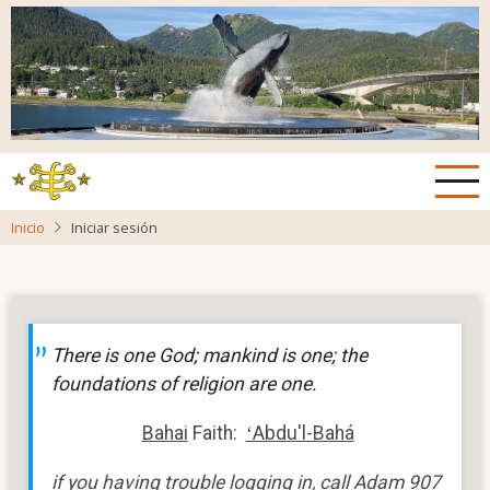
Pasar
al
contenido
principal
Inicio
Iniciar sesión
There is one God; mankind is one; the
foundations of religion are one.
Bahai
Faith:
ʻAbdu'l-Bahá
if you having trouble logging in, call Adam 907